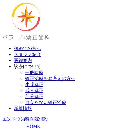
初めての方へ
スタッフ紹介
医院案内
診療について
一般診療
矯正治療をお考えの方へ
小児矯正
成人矯正
部分矯正
目立たない矯正治療
新着情報
エンドウ歯科医院
併設
HOME